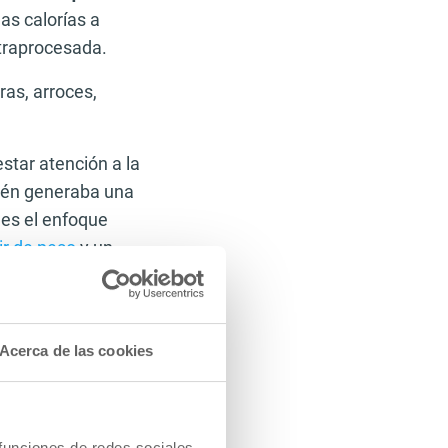
as calorías a
ltraprocesada.
as, arroces,
star atención a la
bién generaba una
 es el enfoque
ir de peso
y un
 bulking
Acerca de las cookies
orporal influye
ne consultar este
n sus principales
 funciones de redes sociales