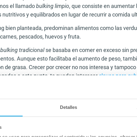
mos el llamado
bulking limpio
, que consiste en aumentar l
s nutritivos y equilibrados en lugar de recurrir a comida u
ing bien planteada, predominan alimentos como las verdur
 carnes, pescados, huevos y fruta.
l
bulking tradicional
se basaba en comer en exceso sin pre
imentos. Aunque esto facilitaba el aumento de peso, tam
 de grasa. Crecer por crecer no nos interesa y tampoco
egados a este punto, te pueden interesar
claves para sub
de 2700 calorías
, con la que se lograría un superávit.
cuerpo y cómo influyen en el
Detalles
nas responden igual a un proceso de bulking. El biotipo c
a facilidad para ganar músculo o acumular grasa. Convie
s
r con
qué tipo de cuerpo contamos
y, por ende, cuáles so
b se usan para personalizar el contenido y los anuncios, ofrecer