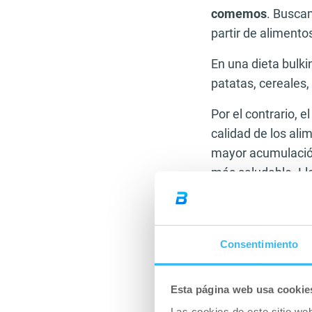
comemos
. Busca
partir de alimento
En una dieta bulk
patatas, cereales,
Por el contrario, e
calidad de los al
mayor acumulación
más saludable. Ll
ejemplo de
dieta 
Tipos de 
Consentimiento
No todas las perso
directamente en l
Esta página web usa cookie
artículo para sabe
Las cookies de este sitio we