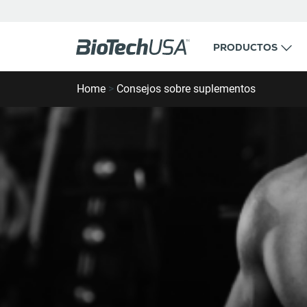
Ir al contenido
PRODUCTOS
Buscar ventana emergente de autocompletar
Home
>
Consejos sobre suplementos