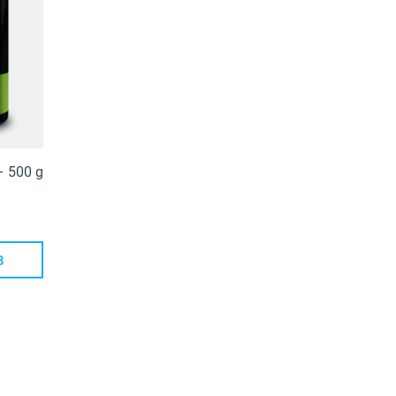
– 500 g
B