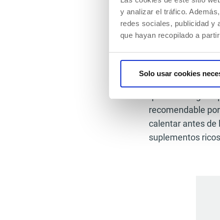
retos.
y analizar el tráfico. Ademá
redes sociales, publicidad y
Bulking p
que hayan recopilado a parti
Las personas ect
ganar peso
. En es
Solo usar cookies nece
dieta bulking rica
quema energía ráp
recomendable porqu
calentar antes de 
suplementos rico