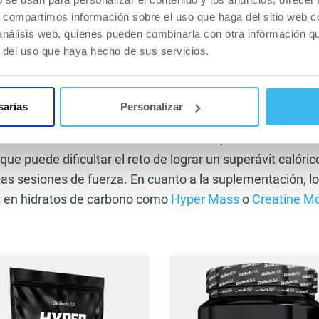
s, compartimos información sobre el uso que haga del sitio web 
 análisis web, quienes pueden combinarla con otra información q
ara ectomorfos
r del uso que haya hecho de sus servicios.
omorfas suelen presentar un
metabolismo rápido y más d
te caso, el bulking debe centrarse en un alto aporte caló
sarias
Personalizar
 en hidratos de carbonl y calorías durante todo el día, ya 
idamente. En cuanto al entrenamiento, el exceso de car
e puede dificultar el reto de lograr un superávit calórico
las sesiones de fuerza. En cuanto a la suplementación, lo
s en hidratos de carbono como
Hyper Mass
o
Creatine M