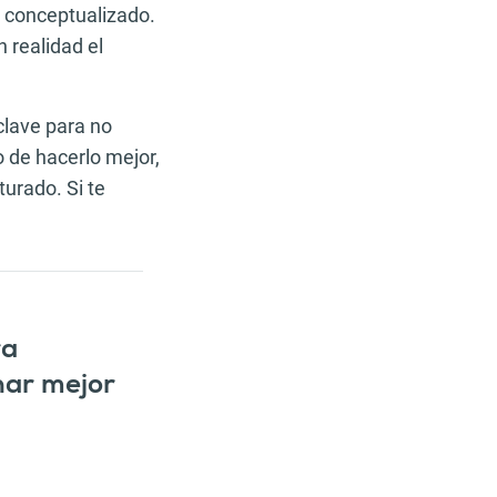
 conceptualizado.
 realidad el
clave para no
o de hacerlo mejor,
urado. Si te
ra
enar mejor