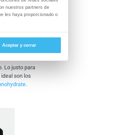
con nuestros partners de
ue les haya proporcionado o
ificultad para
rico. Necesitan una
Aceptar y cerrar
que su cuerpo
dio no es
. Lo justo para
 ideal son los
onohydrate
.