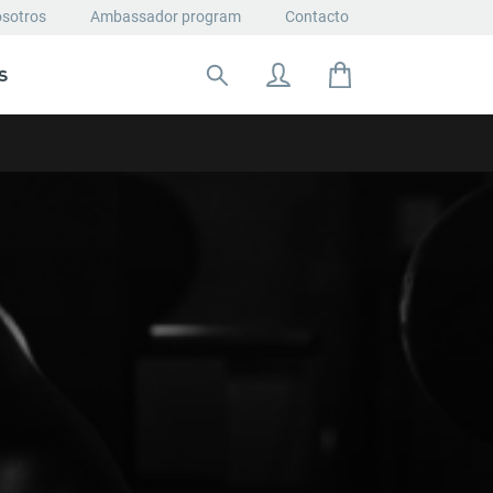
osotros
Ambassador program
Contacto
S
Buscar: