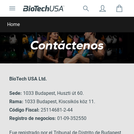
Ir al contenido
Cambiar la navegación
Buscar:
Buscar ventana emergente de autocompletar
Home
Contáctenos
BioTech USA Ltd.
Sede:
1033 Budapest, Huszti út 60.
Rama:
1033 Budapest, Kiscsikós köz 11.
Código Fiscal:
25114681-2-44
Registro de negocios:
01-09-352550
Fue registrado por el Tribunal de Distrito de Budapest