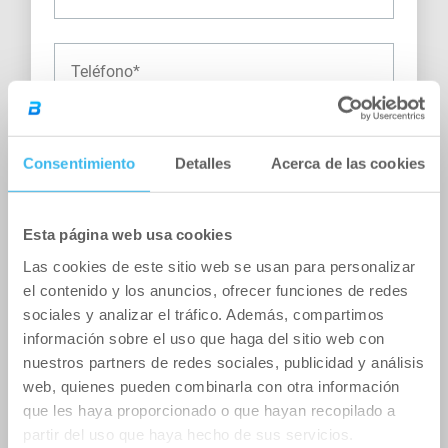
Consentimiento
Detalles
Acerca de las cookies
Esta página web usa cookies
Las cookies de este sitio web se usan para personalizar
el contenido y los anuncios, ofrecer funciones de redes
sociales y analizar el tráfico. Además, compartimos
información sobre el uso que haga del sitio web con
Doy mi consentimiento para el tratamiento de
mis datos personales.
He leido y acepto la
nuestros partners de redes sociales, publicidad y análisis
politica de privacidad
.
web, quienes pueden combinarla con otra información
que les haya proporcionado o que hayan recopilado a
partir del uso que haya hecho de sus servicios.