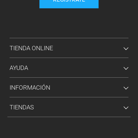
REGÍSTRATE
MENÚ DE PIE DE PÁGINA
TIENDA ONLINE
AYUDA
INFORMACIÓN
TIENDAS