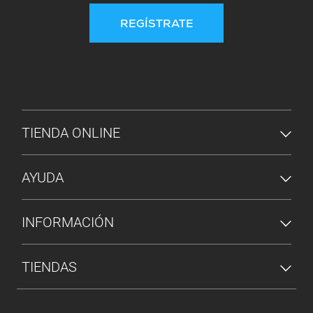
REGÍSTRATE
MENÚ DE PIE DE PÁGINA
TIENDA ONLINE
AYUDA
INFORMACIÓN
TIENDAS