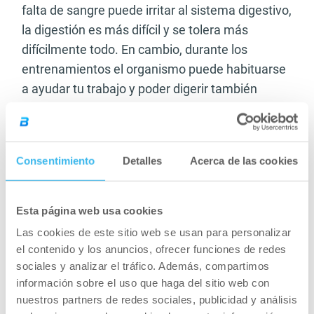
falta de sangre puede irritar al sistema digestivo,
la digestión es más difícil y se tolera más
difícilmente todo. En cambio, durante los
entrenamientos el organismo puede habituarse
a ayudar tu trabajo y poder digerir también
durante la carrera, pudiendo suplir los nutritivos
que faltan.
Consentimiento
Detalles
Acerca de las cookies
Los geles energéticos se deben consumir siempre
con agua y no solo o con bebida deportiva. Así el
sistema digestivo absuelve con mayor facilidad y
Esta página web usa cookies
los materiales nutritivos llegan más rápidamente a
Las cookies de este sitio web se usan para personalizar
la corriente sanguínea.
el contenido y los anuncios, ofrecer funciones de redes
sociales y analizar el tráfico. Además, compartimos
información sobre el uso que haga del sitio web con
No es recomendable la bebida deportiva, porque
nuestros partners de redes sociales, publicidad y análisis
se teme de que de las dos fuentes nutricionales