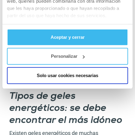
web, quienes pueden combinarla con otra información
entra demasiado azúcar en el organismo que no
que les haya proporcionado o que hayan recopilado a
se puede tolerar.
partir del uso que haya hecho de sus servicios.
Aceptar y cerrar
Personalizar
Solo usar cookies necesarias
Tipos de geles
energéticos: se debe
encontrar el más idóneo
Existen geles energéticos de muchas