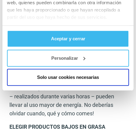
web, quienes pueden combinarla con otra información
PUEDE AYUDAR A QUEMAR GRASA
que les haya proporcionado o que hayan recopilado a
partir del uso que haya hecho de sus servicios.
No importa el ejercicio que hagas, siempre
puedes usar grasa, carbohidratos y proteínas
para generar energía, pero es importante en qué
Aceptar y cerrar
proporciones las ingieras. Un ejercicio
moderado, durante un periodo más largo,
Personalizar
utilizará más grasas; los entrenamientos a
intervalos quemarán la misma cantidad de
Solo usar cookies necesarias
calorías, pero menor cantidad de grasas. Al
mismo tiempo, los entrenamientos a intervalos
– realizados durante varias horas – pueden
llevar al uso mayor de energía. No deberías
olvidar cuando, qué y cómo comes!
ELEGIR PRODUCTOS BAJOS EN GRASA