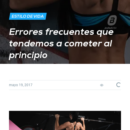
ESTILO DE VIDA
Errores frecuentes que
tendemos a cometer al
principio
Loadin
mayo 19, 2017