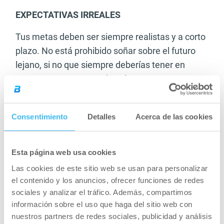
EXPECTATIVAS IRREALES
Tus metas deben ser siempre realistas y a corto
plazo. No está prohibido soñar sobre el futuro
lejano, si no que siempre deberías tener en
mente metas que puedas alcanzar en un
periodo de tiempo corto. Si tu sueño es subir al
escenario para competir, tu entrenamiento no
Consentimiento
Detalles
Acerca de las cookies
debería centrarse en pisar el escenario en tres
meses, si no en que deberías pesar 10kg menos
en tres meses.
Esta página web usa cookies
Las cookies de este sitio web se usan para personalizar
Expectativas irreales pueden llevarte fácilmente
el contenido y los anuncios, ofrecer funciones de redes
a sobreentrenar y lesionarte.
sociales y analizar el tráfico. Además, compartimos
información sobre el uso que haga del sitio web con
CUANDO CREES QUE SOLO EL
nuestros partners de redes sociales, publicidad y análisis
ENTRENAMIENTO DE ALTA INTENSIDAD TE