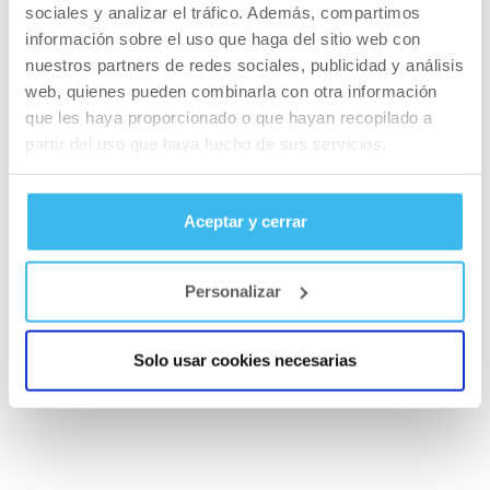
haz un esfuerzo real. Como si fuera magia,
sociales y analizar el tráfico. Además, compartimos
información sobre el uso que haga del sitio web con
empezarás a crecer porque estarás recibiendo
nuestros partners de redes sociales, publicidad y análisis
el nivel correcto de comida.
web, quienes pueden combinarla con otra información
que les haya proporcionado o que hayan recopilado a
Prioriza dormir
partir del uso que haya hecho de sus servicios.
Dormir está infravalorado, aseguro que la gente
no me cree cuando digo que dormir puede
Aceptar y cerrar
marcar la diferencia, pero es cierto. Si duermes
mal entonces tu sistema hormonal sufre y tus
niveles de agua también pueden cambiar. Estas
Personalizar
cosas realmente importan cuando quieres dar el
salto de bueno a increíble.
Solo usar cookies necesarias
Ulisses