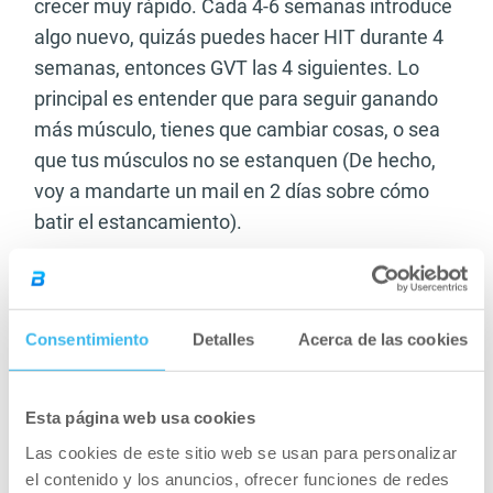
crecer muy rápido. Cada 4-6 semanas introduce
algo nuevo, quizás puedes hacer HIT durante 4
semanas, entonces GVT las 4 siguientes. Lo
principal es entender que para seguir ganando
más músculo, tienes que cambiar cosas, o sea
que tus músculos no se estanquen (De hecho,
voy a mandarte un mail en 2 días sobre cómo
batir el estancamiento).
Pesa tu comida
La diferencia entre un hombre que tiene buen
Consentimiento
Detalles
Acerca de las cookies
aspecto con uno de aspecto increíble está en el
detalle, como pesar la comida cada día.
Estadísticamente, estarás sobre un 30% de
Esta página web usa cookies
menos cuando calculas a ojo tu comida para el
Las cookies de este sitio web se usan para personalizar
día, así que mejor saca la báscula de cocina y
el contenido y los anuncios, ofrecer funciones de redes