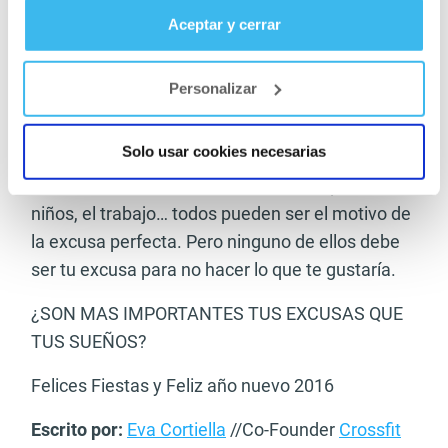
agenda puedes encontrar una hora para
Aceptar y cerrar
dedicarla a tu salud. La mayoría de gimnasios,
boxes, centros deportivos, abren de 7 de la
Personalizar
mañana a 10 de la noche. Es tu elección cambiar
aquello que no te gusta de tu vida. Nadie lo hará
Solo usar cookies necesarias
por ti. No te olvides de que todos disponemos de
las mismas 24 horas. La edad, el tiempo, los
niños, el trabajo… todos pueden ser el motivo de
la excusa perfecta. Pero ninguno de ellos debe
ser tu excusa para no hacer lo que te gustaría.
¿SON MAS IMPORTANTES TUS EXCUSAS QUE
TUS SUEÑOS?
Felices Fiestas y Feliz año nuevo 2016
Escrito por:
Eva Cortiella
//Co-Founder
Crossfit