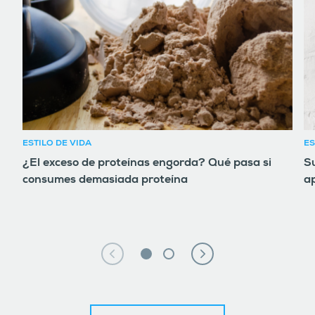
ESTILO DE VIDA
ES
¿El exceso de proteínas engorda? Qué pasa si
Su
consumes demasiada proteína
ap