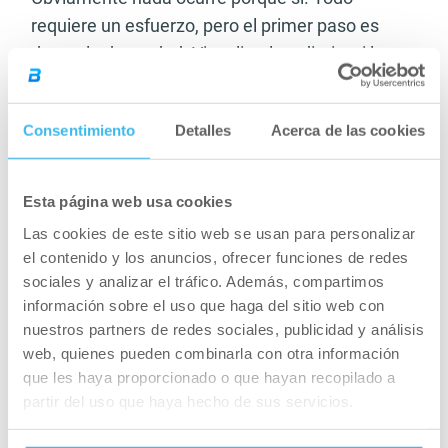
requiere un esfuerzo, pero el primer paso es
desearlo de verdad. Visualizarlo a diario, si lo
haces, estarás creando el pensamiento en tu
mente y sin querer estarás enfocando poco a
Consentimiento
Detalles
Acerca de las cookies
poco tus energías hacia ese deseo.
Deja las excusas fuera de tus elecciones. Cada
Esta página web usa cookies
vez que te digas a ti mismo “No tengo tiempo”,
Las cookies de este sitio web se usan para personalizar
“Estoy cansado”… Recuerda que hay
el contenido y los anuncios, ofrecer funciones de redes
muchísimas personas igual que tú, y que un día
sociales y analizar el tráfico. Además, compartimos
decidieron cambiar su vida. Si ellos pudieron, tú
información sobre el uso que haga del sitio web con
también puedes.
nuestros partners de redes sociales, publicidad y análisis
web, quienes pueden combinarla con otra información
Tal vez, ¿quieres empezar a hacer deporte? Y
que les haya proporcionado o que hayan recopilado a
¿Por qué no?
partir del uso que haya hecho de sus servicios.
Márcate un horario, seguro que dentro de tu