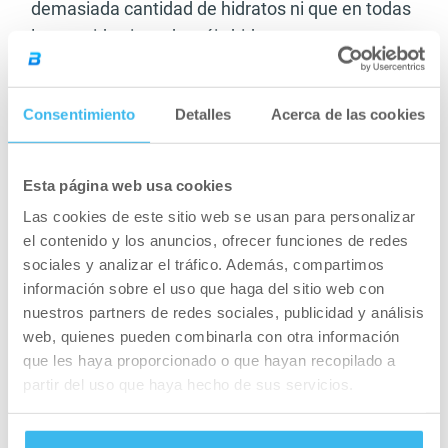
demasiada cantidad de hidratos ni que en todas
las comidas introduzcáis hidratos, optar por una
buena ración como postentreno y en raciones
más moderadas previas al entreno para
Consentimiento
Detalles
Acerca de las cookies
aseguraros de disponer de energía suficiente. Lo
ideal es comer cereales y legumbres como
fuentes principales y optar por alguna ración de
Esta página web usa cookies
frutas pero sin exceder su consumo.
Las cookies de este sitio web se usan para personalizar
el contenido y los anuncios, ofrecer funciones de redes
–
Las grasas no serán vuestro sustento
sociales y analizar el tráfico. Además, compartimos
energético
por tanto no es necesario comer
información sobre el uso que haga del sitio web con
demasiadas grasas(1-1.5gr por kg es suficiente),
nuestros partners de redes sociales, publicidad y análisis
aún así serán muy necesarias para que vuestro
web, quienes pueden combinarla con otra información
sistema endocrino funcione correctamente
que les haya proporcionado o que hayan recopilado a
partir del uso que haya hecho de sus servicios.
como hemos indicado en otras ocasiones. El
consumo de ácidos grasos esenciales como el
Omega 3, entre otras funciones ayudará al