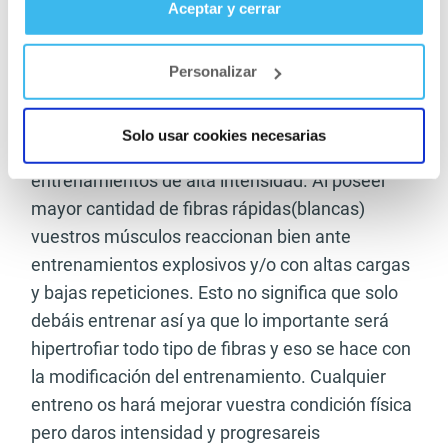
Aceptar y cerrar
metabolismo de los lípidos y hará que el
colesterol malo(LDL) se acumule en las arterias.
Personalizar
–
El entrenamiento de musculación debe ser
muy intenso
, tu cuerpo se recupera con mayor
Solo usar cookies necesarias
facilidad y esto lo hace más resistente ante
entrenamientos de alta intensidad. Al poseer
mayor cantidad de fibras rápidas(blancas)
vuestros músculos reaccionan bien ante
entrenamientos explosivos y/o con altas cargas
y bajas repeticiones. Esto no significa que solo
debáis entrenar así ya que lo importante será
hipertrofiar todo tipo de fibras y eso se hace con
la modificación del entrenamiento. Cualquier
entreno os hará mejorar vuestra condición física
pero daros intensidad y progresareis