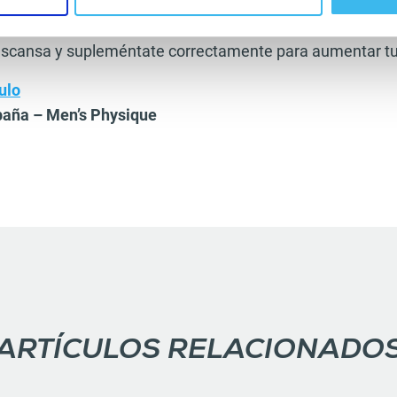
 hacia nuestras reservas de grasa.
escansa y supleméntate correctamente para aumentar t
ulo
aña – Men’s Physique
ARTÍCULOS RELACIONADO