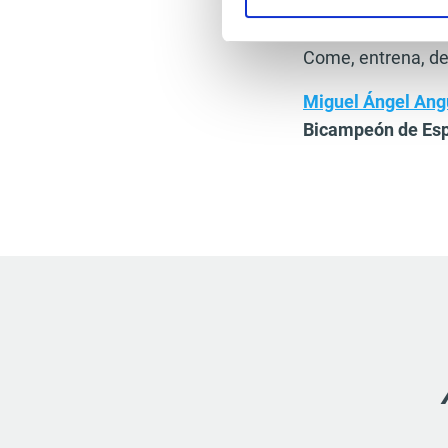
certeza no se irán
Come, entrena, d
Miguel Ángel Ang
Bicampeón de Esp