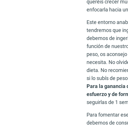
queréis crecer mu
enfocarla hacia u
Este entorno anab
tendremos que ing
debemos de ingerir
función de nuestr
peso, os aconsejo 
necesita. No olvid
dieta. No recomi
si lo subís de pes
Para la ganancia
esfuerzo y de for
seguirlas de 1 sem
Para fomentar es
debemos de consu