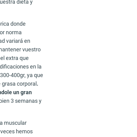
estra dieta y
órica donde
Por norma
ad variará en
 mantener vuestro
 el extra que
ificaciones en la
300-400gr, ya que
 grasa corporal
.
ndole un gran
 bien 3 semanas y
sa muscular
s veces hemos