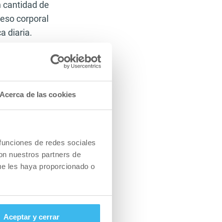
 cantidad de
peso corporal
a diaria.
recomiendan
íntesis de
 realizar una
Acerca de las cookies
 nutrientes que
ación hay ya
ovocan en el
ento). Como ya
 funciones de redes sociales
uestro cuerpo.
con nuestros partners de
ue les haya proporcionado o
 carbono después
nismo, cuando más
tar sus reservas.
a que con mayor
Aceptar y cerrar