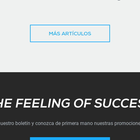
MÁS ARTÍCULOS
Subscribe
HE FEELING OF SUCCE
nuestro boletín y conozca de primera mano nuestras promocion