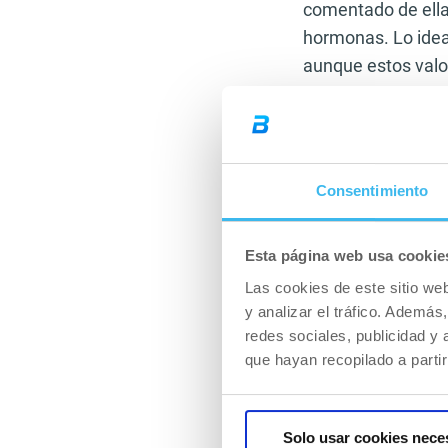
comentado de ella
hormonas. Lo ideal
aunque estos valor
Las últimas tend
realizar ejercicio 
nutrientes en nues
Consentimiento
sesión suave de 1
posteriormente le
bastantes entrena
Esta página web usa cookie
organismo como e
Las cookies de este sitio we
sabéis la hormona
y analizar el tráfico. Ademá
redes sociales, publicidad y
Por último recome
que hayan recopilado a parti
de entrenar ya qu
agotado se encuen
En este momento s
Solo usar cookies nece