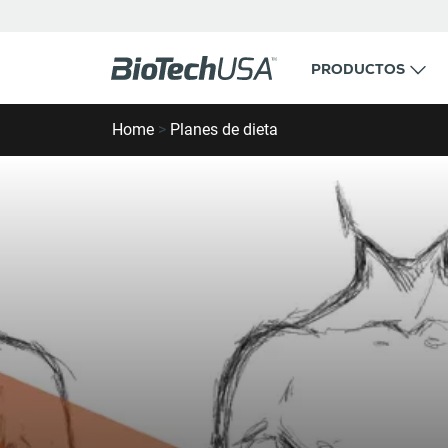
Ir al contenido
PRODUCTOS
Buscar ventana emergente de autocompletar
Home
>
Planes de dieta