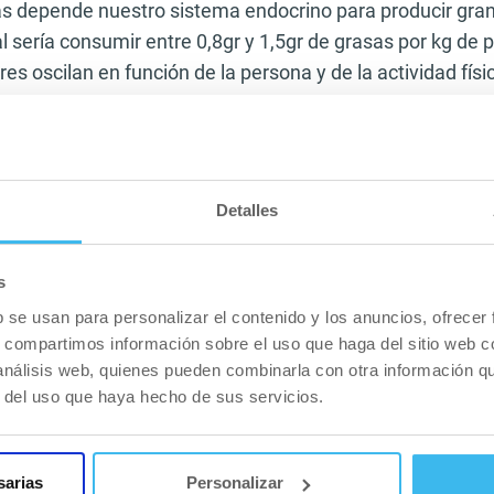
s depende nuestro sistema endocrino para producir gran
 sería consumir entre 0,8gr y 1,5gr de grasas por kg de 
es oscilan en función de la persona y de la actividad físic
encias en entrenamiento enfocado al volumen muscular 
cardiovascular ligero o incluso intenso, para aumentar la s
tro organismo. En días de entreno(musculación) tan solo
Detalles
5minutos en ayunas hará a tu cuerpo más receptivo a los
 vas a dar. En los días de descanso de entreno de muscul
dores que recomienda hacer HIIT por los efectos que pr
s
l aumento de la producción de GH(hormona del crecimi
b se usan para personalizar el contenido y los anuncios, ofrecer
 del crecimiento es de las más anabólicas que segrega n
s, compartimos información sobre el uso que haga del sitio web 
 análisis web, quienes pueden combinarla con otra información q
ndaros que aportéis una mayor cantidad de hidratos de
r del uso que haya hecho de sus servicios.
e es el momento idóneo de aportárselos a nuestro orga
tran los músculos de glucógeno y más necesitan aumen
i se puede aumentar la cantidad de hidratos simples y
sarias
Personalizar