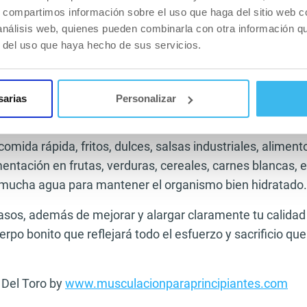
 practicar fitness desde cero sin tener nociones sobre el
s, compartimos información sobre el uso que haga del sitio web 
o tres días alternos a la semana para dejar que tu cuer
 análisis web, quienes pueden combinarla con otra información q
mbios y progresando como es debido, por ejemplo lunes, 
r del uso que haya hecho de sus servicios.
mpezar haciendo una rutina de cuerpo entero, también c
 ejercicios de cada grupo muscular y dedicar uno de los 
ferior, por ejemplo el miércoles.
sarias
Personalizar
mentación, lo ideal es hacer cinco comidas diarias separa
 comida rápida, fritos, dulces, salsas industriales, alimen
imentación en frutas, verduras, cereales, carnes blancas, 
mucha agua para mantener el organismo bien hidratado.
asos, además de mejorar y alargar claramente tu calidad 
rpo bonito que reflejará todo el esfuerzo y sacrificio qu
 Del Toro by
www.musculacionparaprincipiantes.com