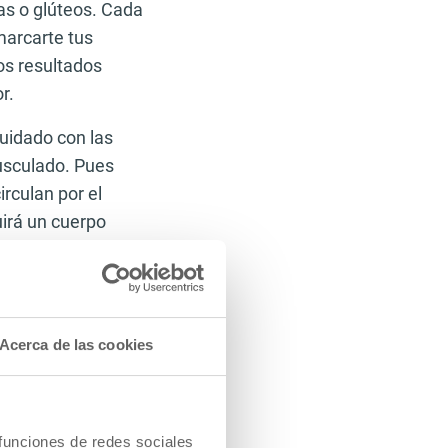
as o glúteos. Cada
marcarte tus
os resultados
r.
uidado con las
usculado. Pues
irculan por el
uirá un cuerpo
ino y rudo como un
aminar, unos
Acerca de las cookies
n en su sitio bien
do. Es más, a que
 funciones de redes sociales