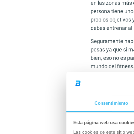
en las zonas más 
persona tiene unos
propios objetivos 
debes entrenar al
Seguramente habrá
pesas ya que si 
bien, eso no es pa
mundo del fitness
moldeado, definid
hombre.
A que mujer no le 
Consentimiento
brazos bien tonifi
moldeado, una cin
hombre no le gust
Esta página web usa cookie
Las cookies de este sitio we