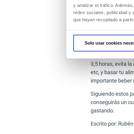
Si vas a empezar a
y analizar el tráfico. Ademá
empezar entrenand
redes sociales, publicidad y
asimilando los ca
que hayan recopilado a parti
viernes. Puedes e
body, haciendo dos
entrenar el tren in
Solo usar cookies nece
En cuanto a la ali
3,5 horas, evita la
etc, y basar tu al
importante beber 
Siguiendo estos p
conseguirás un cue
gastando.
Escrito por: Rubén