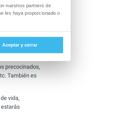
lo, es mejor
con nuestros partners de
po vaya
ue les haya proporcionado o
miércoles y
onocida como full
tres días a
Aceptar y cerrar
das por unas 3 o
tos precocinados,
etc. También es
de vida,
e estarás