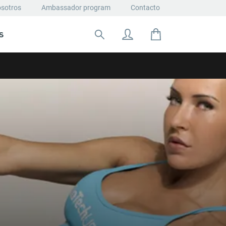
osotros
Ambassador program
Contacto
S
Buscar: