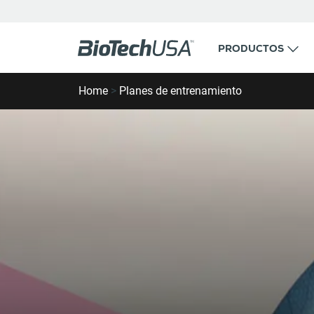
Ir al contenido
PRODUCTOS
Buscar ventana emergente de autocompletar
Home
>
Planes de entrenamiento