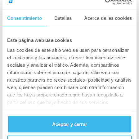
pronador o supinador:
principal diferencia
Consentimiento
Detalles
Acerca de las cookies
Esta es la clasificación del tipo de pisada.
Determinarla es especialmente en los
Esta página web usa cookies
deportistas porque son los que van a acometer
Las cookies de este sitio web se usan para personalizar
un gesto de forma mucho más repetida que un
el contenido y los anuncios, ofrecer funciones de redes
practicante ocasional, aunque siempre es
sociales y analizar el tráfico. Además, compartimos
interesante averiguarlo:
información sobre el uso que haga del sitio web con
nuestros partners de redes sociales, publicidad y análisis
Pisada supinadora
: cuando los pies tienden a
web, quienes pueden combinarla con otra información
desplazar la carga hacia el exterior poniendo
que les haya proporcionado o que hayan recopilado a
más en jaque la flexibilidad del tobillo.
partir del uso que haya hecho de sus servicios.
Pisada neutra.
Pisada pronadora:
cuando los pies tienden a
desplazar la carga hacia el interior y, por lo tanto,
Aceptar y cerrar
situarse en una posición más plana.