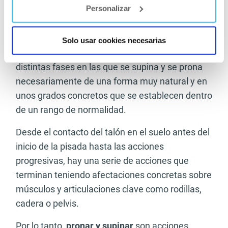
Supinar o pronar de
Personalizar
forma excesiva
Solo usar cookies necesarias
En el mero gesto de caminar, la pisada ya abarca
distintas fases en las que se supina y se prona
necesariamente de una forma muy natural y en
unos grados concretos que se establecen dentro
de un rango de normalidad.
Desde el contacto del talón en el suelo antes del
inicio de la pisada hasta las acciones
progresivas, hay una serie de acciones que
terminan teniendo afectaciones concretas sobre
músculos y articulaciones clave como rodillas,
cadera o pelvis.
Por lo tanto,
pronar y supinar
son acciones