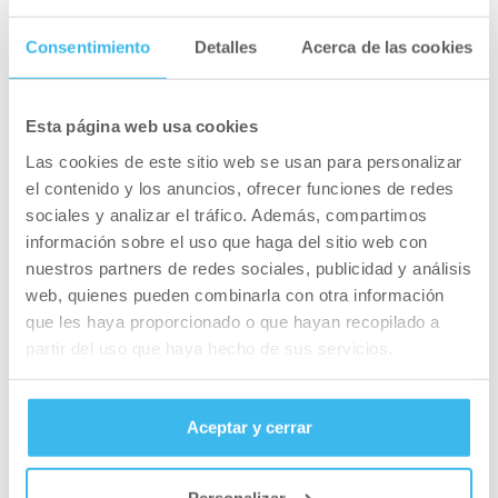
6. 30”burpees
Consentimiento
Detalles
Acerca de las cookies
7. 60”lunge
Esta página web usa cookies
8. 30”subir escaleras
Las cookies de este sitio web se usan para personalizar
9. 60”elevaciones de cadera para glúteo
el contenido y los anuncios, ofrecer funciones de redes
sociales y analizar el tráfico. Además, compartimos
10. 30” sprints de 15 metros
información sobre el uso que haga del sitio web con
nuestros partners de redes sociales, publicidad y análisis
Descanso running suave o caminar 2’ entre
web, quienes pueden combinarla con otra información
rondas
que les haya proporcionado o que hayan recopilado a
partir del uso que haya hecho de sus servicios.
Bajada pulsaciones 5 min running suave.
Sesión: Estiarmientos
Aceptar y cerrar
Asegúrate de cubrir todos los grupos
musculares!
Personalizar