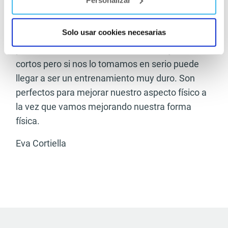
Hay que tener en cuenta que podemos variar a
Solo usar cookies necesarias
nuestro nivel los intervalos de trabajo y poco a
poco ir subiéndolos . Como veis, son ejercicios
cortos pero si nos lo tomamos en serio puede
llegar a ser un entrenamiento muy duro. Son
perfectos para mejorar nuestro aspecto físico a
la vez que vamos mejorando nuestra forma
física.
Eva Cortiella