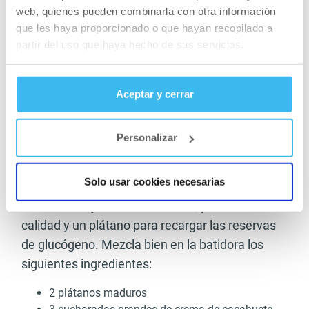
web, quienes pueden combinarla con otra información
forma de cereales). Además, también se
que les haya proporcionado o que hayan recopilado a
añaden grasas saludables en forma de frutos
partir del uso que haya hecho de sus servicios.
secos, aguacate o yogur. Aquí van 4 licuados
post entreno para ganar masa muscular en esta
etapa.
Aceptar y cerrar
Mantequilla de cacahuete y
Personalizar
plátano
Solo usar cookies necesarias
Apostamos por un batido con
grasas esenciales
de la mantequilla de cacahuete
, proteínas de
calidad y un plátano para recargar las reservas
de glucógeno. Mezcla bien en la batidora los
siguientes ingredientes:
2 plátanos maduros