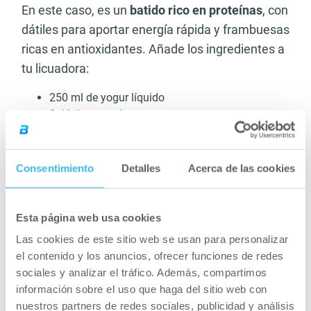
En este caso, es un
batido rico en proteínas
, con
dátiles para aportar energía rápida y frambuesas
ricas en antioxidantes. Añade los ingredientes a
tu licuadora:
250 ml de yogur líquido
2 dátiles grandes
Dos puñados de frambuesas
Batidos post entreno
Consentimiento
Detalles
Acerca de las cookies
caseros para volumen
Esta página web usa cookies
En la etapa de volumen, se trata de
buscar un
Las cookies de este sitio web se usan para personalizar
superávit calórico para favorecer la
el contenido y los anuncios, ofrecer funciones de redes
recuperación muscular
. Se busca un alto
sociales y analizar el tráfico. Además, compartimos
consumo de calorías, y una dieta rica en
información sobre el uso que haga del sitio web con
proteínas e hidratos de carbono (incluso en
nuestros partners de redes sociales, publicidad y análisis