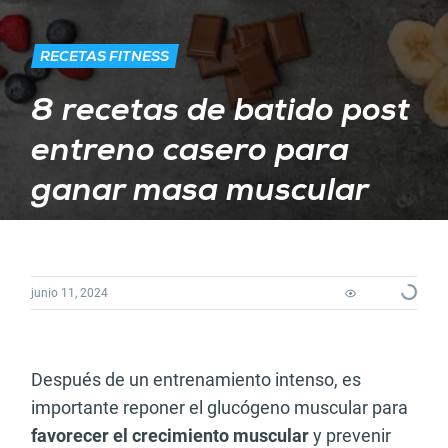
RECETAS FITNESS
8 recetas de batido post
entreno casero para
ganar masa muscular
junio 11, 2024
Loading
Después de un entrenamiento intenso, es
importante reponer el glucógeno muscular para
favorecer el crecimiento muscular
y prevenir