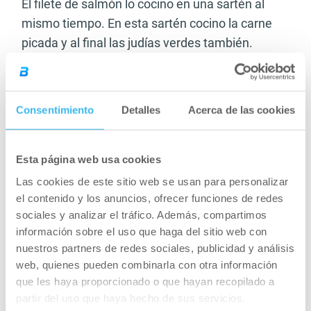
El filete de salmón lo cocino en una sartén al
mismo tiempo. En esta sartén cocino la carne
picada y al final las judías verdes también.
Medir y empaquetar
Ahora ya está todo listo. Las fiambreras hay que
Consentimiento
Detalles
Acerca de las cookies
llenarlas con la cantidad correcta y entonces se
conservan en la nevera. Corto toda la comida
tan pequeña que solo necesito un tenedor para
Esta página web usa cookies
comer. Especialmente cuando estoy en marcha,
Las cookies de este sitio web se usan para personalizar
siempre es muy cómodo. Pero tienes que
el contenido y los anuncios, ofrecer funciones de redes
prestar atención a los vegetales, carne, pescado
sociales y analizar el tráfico. Además, compartimos
y patatas: Cada alimento se debe cortar en una
información sobre el uso que haga del sitio web con
tabla limpia para que el periodo de vida de los
nuestros partners de redes sociales, publicidad y análisis
web, quienes pueden combinarla con otra información
alimentos sea mucho mayor. Las fiambreras de
que les haya proporcionado o que hayan recopilado a
los ingredientes de una comida deben estar
partir del uso que haya hecho de sus servicios.
colocados uno al lado del otro siempre que sea