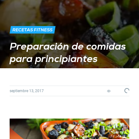
RECETAS FITNESS
Preparación de comidas
para principiantes
Loadin
septiembre 13, 2017