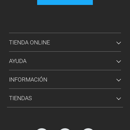
MENÚ DE PIE DE PÁGINA
TIENDA ONLINE
AYUDA
INFORMACIÓN
TIENDAS