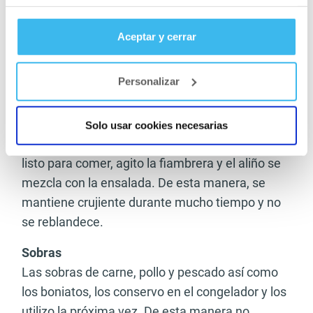
posible. Durante el verano o cuando viajas,
congelo algunas fiambreras para que la comida
Aceptar y cerrar
se conserve durante más tiempo.
Personalizar
Ensaladas y aliños
Corto todos las verduras crudas y ensaladas la
noche antes y las coloco en fiambreras y pongo
Solo usar cookies necesarias
el aliño en el fondo del recipiente. Cuando estoy
listo para comer, agito la fiambrera y el aliño se
mezcla con la ensalada. De esta manera, se
mantiene crujiente durante mucho tiempo y no
se reblandece.
Sobras
Las sobras de carne, pollo y pescado así como
los boniatos, los conservo en el congelador y los
utilizo la próxima vez. De esta manera no