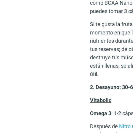
como
BCAA
Nano 3
puedes tomar 3 c
Si te gusta la fru
momento en que la
nutrientes durant
tus reservas; de o
destruye tus músc
están llenas, se 
útil.
2. Desayuno: 30-6
Vitabolic
Omega 3
: 1-2 cáp
Después de
Nitro