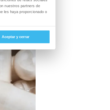
rico aumentan la
con nuestros partners de
o sanguíneo y te
ue les haya proporcionado o
Aceptar y cerrar