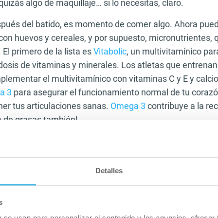
 quizás algo de maquillaje… si lo necesitas, claro.
spués del batido, es momento de comer algo. Ahora pue
on huevos y cereales, y por supuesto, micronutrientes,
El primero de la lista es
Vitabolic
, un multivitamínico par
dosis de vitaminas y minerales. Los atletas que entrenan
plementar el multivitamínico con vitaminas C y E y calci
a 3
para asegurar el funcionamiento normal de tu corazón
r tus articulaciones sanas.
Omega 3
contribuye a la re
 de grasas también!
es del entrenamiento
 servicio
Detalles
zar tu buena forma física, fuerza muscular y/o la capac
entrenamiento, añade un precursor del óxido nítrico. Las
s
oma el precursor 60 minutos antes del entrenamiento, di
b se usan para personalizar el contenido y los anuncios, ofrecer