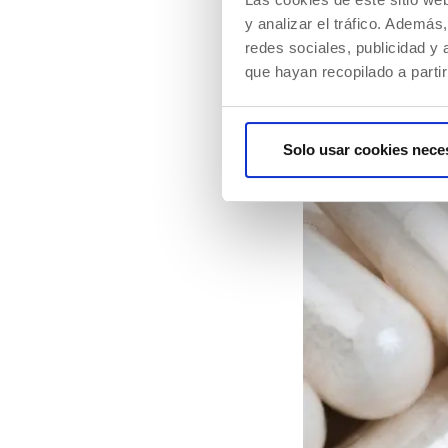
ml (en cualquier c
y analizar el tráfico. Ademá
energía, te ayudan
redes sociales, publicidad y
ayuda a recuperar
que hayan recopilado a parti
Solo usar cookies nece