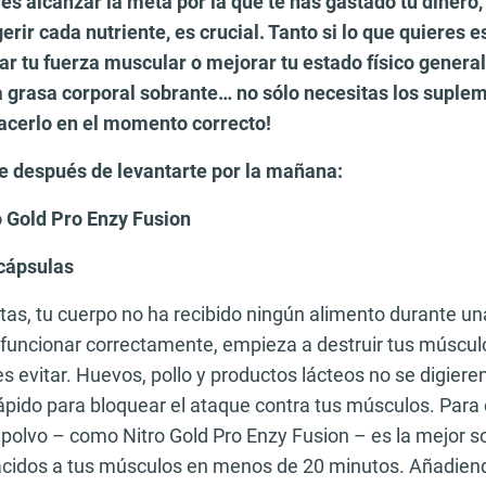
es alcanzar la meta por la que te has gastado tu dinero, 
rir cada nutriente, es crucial. Tanto si lo que quieres 
r tu fuerza muscular o mejorar tu estado físico general
 grasa corporal sobrante… no sólo necesitas los supl
hacerlo en el momento correcto!
e después de levantarte por la mañana:
o Gold Pro Enzy Fusion
 cápsulas
as, tu cuerpo no ha recibido ningún alimento durante una
 funcionar correctamente, empieza a destruir tus múscul
 evitar. Huevos, pollo y productos lácteos no se digieren
ápido para bloquear el ataque contra tus músculos. Para 
polvo – como Nitro Gold Pro Enzy Fusion – es la mejor so
ácidos a tus músculos en menos de 20 minutos. Añadie