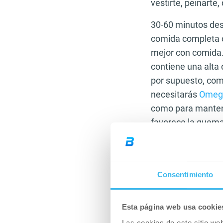
vestirte, peinarte,
30-60 minutos de
comida completa c
mejor con comida. 
contiene una alta 
por supuesto, com
necesitarás
Omeg
como para mantene
favorece la quema
3. 30 minutos ant
Nitrox Therapy
: 1
Consentimiento
Si quieres maximi
grasas durante el 
Esta página web usa cookie
pueden tomarlo! T
Las cookies de este sitio we