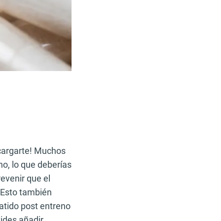
cargarte! Muchos
o, lo que deberías
revenir que el
. Esto también
atido post entreno
ides añadir