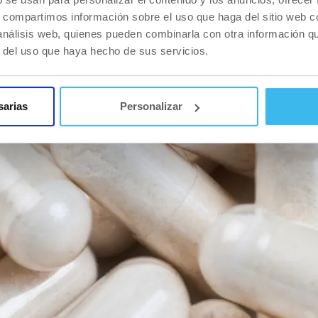
aso, abundante) de líquido. Los precursores del óxido nít
s, compartimos información sobre el uso que haga del sitio web 
 a sentir tus músculos, congestionarlos, aumenta tu rieg
 análisis web, quienes pueden combinarla con otra información q
te después del entrenamiento.
r del uso que haya hecho de sus servicios.
sarias
Personalizar