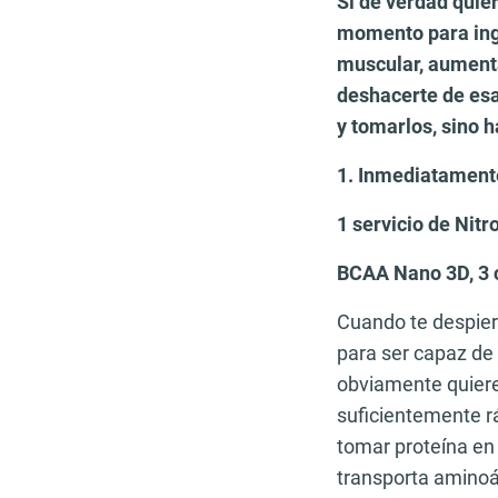
Si de verdad quier
momento para inge
muscular, aumenta
deshacerte de esa
y tomarlos, sino 
1. Inmediatament
1 servicio de
Nitr
BCAA Nano 3D
, 3
Cuando te despiert
para ser capaz de
obviamente quieres
suficientemente r
tomar proteína en 
transporta amino