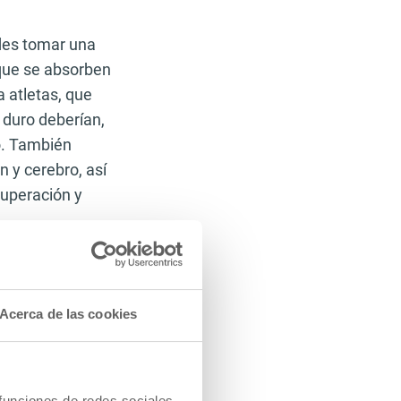
des tomar una
 que se absorben
a atletas, que
 duro deberían,
o. También
 y cerebro, así
cuperación y
Acerca de las cookies
idad para quemar
 chicas también
suelto en 3-400
 funciones de redes sociales