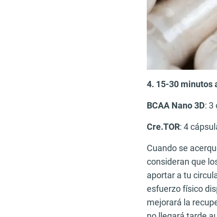
4. 15-30 minutos 
BCAA Nano 3D
: 3
Cre.TOR
: 4 cápsu
Cuando se acerque
consideran que lo
aportar a tu circu
esfuerzo físico di
mejorará la recup
no llegará tarde a