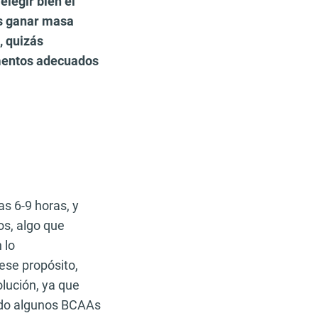
elegir bien el
es ganar masa
, quizás
ementos adecuados
s 6-9 horas, y
os, algo que
 lo
ese propósito,
lución, ya que
ndo algunos BCAAs