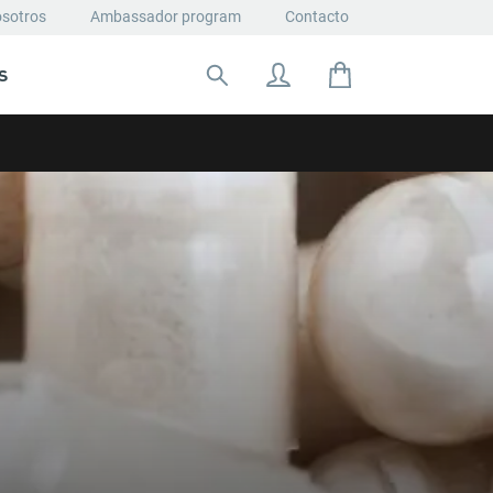
osotros
Ambassador program
Contacto
S
Buscar: