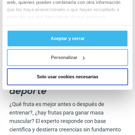
web, quienes pueden combinarla con otra información
que les haya proporcionado o que hayan recopilado a
partir del uso que haya hecho de sus servicios.
RECETAS FITNESS
Aceptar y cerrar
Helado proteico fitness: cómo
hacerlo en casa, sabores y recetas
Personalizar
fáciles con proteína en polvo
Solo usar cookies necesarias
La relación de fruta y
deporte
¿Qué fruta es mejor antes o después de
entrenar?, ¿hay frutas para ganar masa
muscular? El experto responde con base
científica y destierra creencias sin fundamento