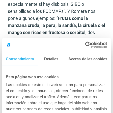
especialmente si hay disbiosis, SIBO o
sensibilidad a los FODMAPs”. Y Romera nos
pone algunos ejemplos: “
Frutas como la
manzana cruda, la pera, la sandía, la ciruela o el
mango son ricas en fructosa o sorbitol
, dos
compuestos que pueden fermentar en exceso y
empeorar el tránsito si hay alteraciones
intestinales. En estos casos, no es la fruta en sí
Consentimiento
Detalles
Acerca de las cookies
el problema, sino el contexto digestivo de base”.
Eso sí, puede haber una alternativa. “Las frutas
cocidas, al horno o en compota (como el plátano
Esta página web usa cookies
maduro o la manzana asada) suelen ser más
Las cookies de este sitio web se usan para personalizar
digestivas y mejor toleradas”, apunta.
el contenido y los anuncios, ofrecer funciones de redes
sociales y analizar el tráfico. Además, compartimos
información sobre el uso que haga del sitio web con
nuestros partners de redes sociales, publicidad y análisis
Artículo recomendado