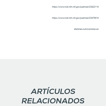
https://www.ncbi.nlm.nih.gov/pubmed/23422116
https://www.ncbi.nlm.nih.gov/pubmed/23479616
dietistas-nutricionistas.es
ARTÍCULOS
RELACIONADOS