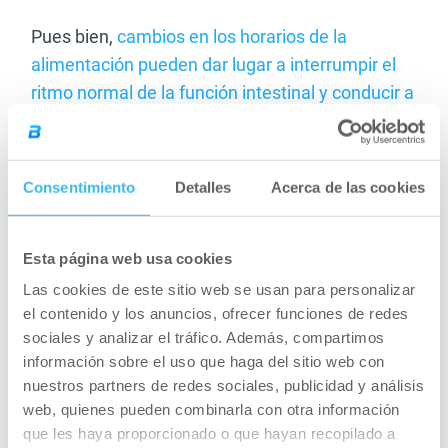
Pues bien,
cambios en los horarios de la
alimentación pueden dar lugar a interrumpir el
ritmo normal de la función intestinal y conducir a
problemas gastrointestinales
. Además se
conoce que algunas proteínas encargadas de
transportar los nutrientes de la alimentación,
Consentimiento
Detalles
Acerca de las cookies
para su absorción en el organismo, tienen ritmos
circadianos. De ahí podemos deducir que se
Esta página web usa cookies
recomiende seguir un horario aproximado de
nuestras comidas y unos alimentos en un
Las cookies de este sitio web se usan para personalizar
el contenido y los anuncios, ofrecer funciones de redes
momento del día u otro.
sociales y analizar el tráfico. Además, compartimos
Igualmente este hecho se da con con la
información sobre el uso que haga del sitio web con
nuestros partners de redes sociales, publicidad y análisis
administración de fármacos, ya que los niveles
web, quienes pueden combinarla con otra información
de algunos moléculas pueden ser diferentes a
que les haya proporcionado o que hayan recopilado a
distintas horas del día. Por tanto se