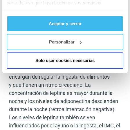
partir del uso que haya hecho de sus servicios.
recomiendan ciertos medicamentos a unas
horas concretas para maximizar su efecto.
Hormonas tiroideas en la mañana, estatinas
Aceptar y cerrar
para el colesterol por la noche, reguladores de
glucosa sanguínea(diabetes) antes de las
Personalizar
comidas, etc.
Como ya hemos mencionado, existen hormonas
Solo usar cookies necesarias
como la leptina y la adiponectina, que se
encargan de regular la ingesta de alimentos
y que tienen un ritmo circadiano. La
concentración de leptina es mayor durante la
noche y los niveles de adiponectina descienden
durante la noche
(retroalimentación negativa).
Los niveles de leptina también se ven
influenciados por el ayuno o la ingesta, el IMC, el