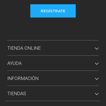
REGÍSTRATE
MENÚ DE PIE DE PÁGINA
TIENDA ONLINE
AYUDA
INFORMACIÓN
TIENDAS