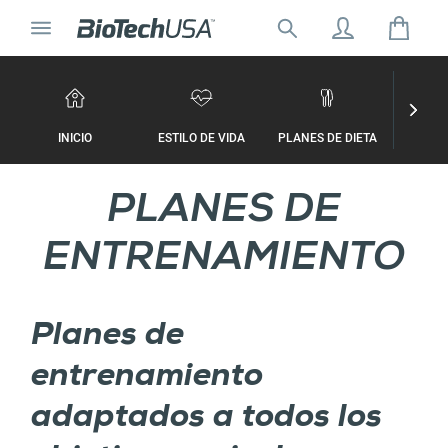
Ir al contenido
Cambiar la navegación
Buscar:
Buscar ventana emergente de autocompletar
INICIO
ESTILO DE VIDA
PLANES DE DIETA
PLANES
PLANES DE
ENTRENAMIENTO
Planes de
entrenamiento
adaptados a todos los