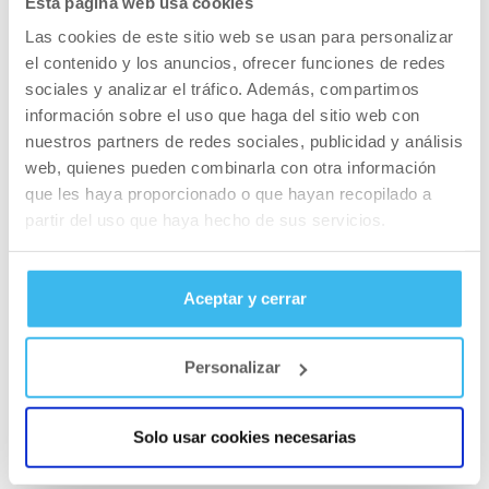
Esta página web usa cookies
PLANES DE ENTRENAMIENTO
Las cookies de este sitio web se usan para personalizar
Los 15 ejercicios más efectivos para fortalecer y
el contenido y los anuncios, ofrecer funciones de redes
tonificar tu espalda
sociales y analizar el tráfico. Además, compartimos
información sobre el uso que haga del sitio web con
nuestros partners de redes sociales, publicidad y análisis
web, quienes pueden combinarla con otra información
que les haya proporcionado o que hayan recopilado a
partir del uso que haya hecho de sus servicios.
Aceptar y cerrar
Personalizar
PLANES DE ENTRENAMIENTO
Solo usar cookies necesarias
Los mejores ejercicios para glúteos, ¡mucho más
allá de sólo sentadillas!