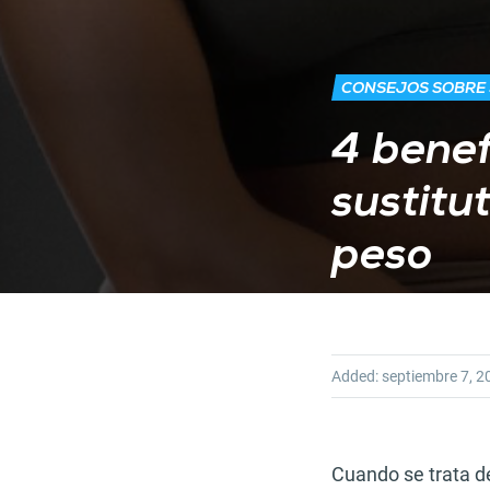
CONSEJOS SOBRE
4 benef
sustitu
peso
Added:
septiembre 7, 2
Cuando se trata d