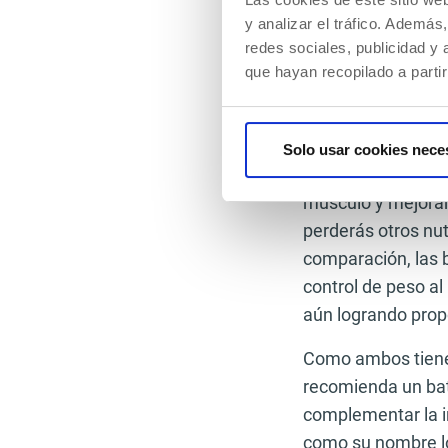
y analizar el tráfico. Ademá
proteína
redes sociales, publicidad y
que hayan recopilado a parti
Estos dos a menudo
su composición nut
Los batidos de pr
Solo usar cookies nece
ya que su función 
músculo y mejorar
perderás otros nut
comparación, las 
control de peso al
aún logrando prop
Como ambos tienen 
recomienda un bat
complementar la in
como su nombre lo