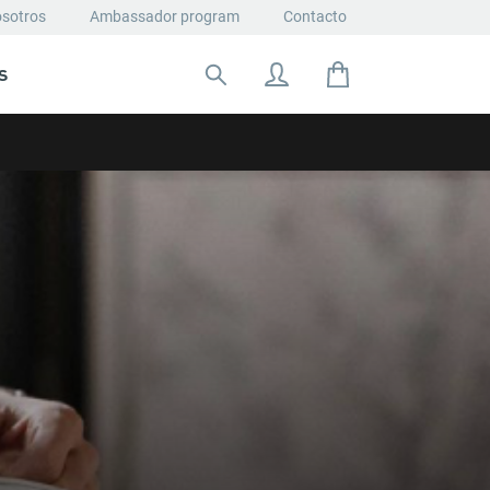
osotros
Ambassador program
Contacto
S
Buscar: