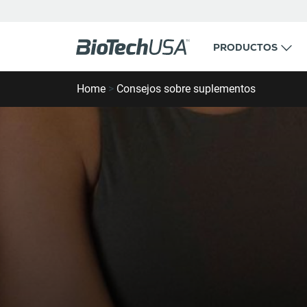
Ir al contenido
PRODUCTOS
Buscar ventana emergente de autocompletar
Home
>
Consejos sobre suplementos