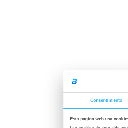
Consentimiento
Esta página web usa cookie
¿Batido 
Las cookies de este sitio we