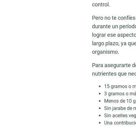
control.
Pero no te confíe
durante un períod
lograr ese aspect
largo plazo, ya qu
organismo.
Para asegurarte d
nutrientes que ne
15 gramos o má
3 gramos o más
Menos de 10 g
Sin jarabe de 
Sin aceites ve
Una contribuci