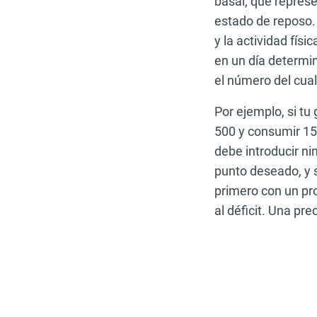
basal, que repres
estado de reposo.
y la actividad fís
en un día determi
el número del cual
Por ejemplo, si tu 
500 y consumir 150
debe introducir ni
punto deseado, y 
primero con un pro
al déficit. Una p