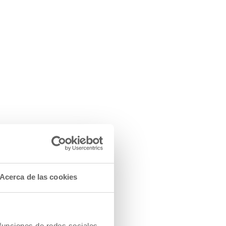
Acerca de las cookies
ido de
 funciones de redes sociales