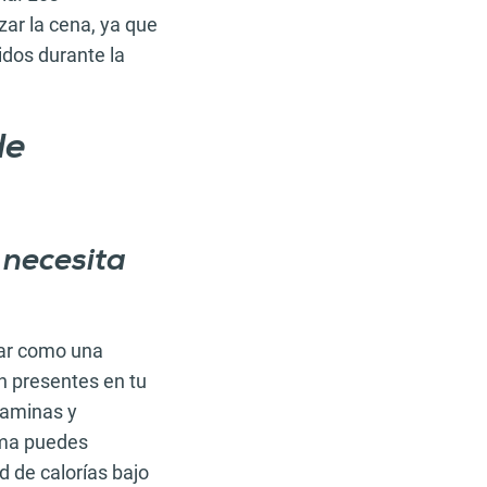
r la cena, ya que
idos durante la
de
 necesita
nar como una
n presentes en tu
itaminas y
orma puedes
d de calorías bajo