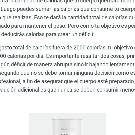
enta la cantidad de calorías que tu cuerpo quemará cuan
 Luego puedes sumar las calorías que consume tu cuerpo a
ica que realizas. Eso te dará la cantidad total de calorías
nado para mantener el peso. Pero como tu objetivo es per
 deducirás calorías para crear un déficit.
gasto total de calorías fuera de 2000 calorías, tu objetivo 
0 calorías por día. Es importante resaltar dos cosas, pr
ngún déficit de manera abrupta sino ir bajando lentamente
segundo que no se debe tomar ninguna decisión como est
fesional, a fin de asegurar que el cuerpo esté preparado
recaución adicional es que nunca se deben consumir menos