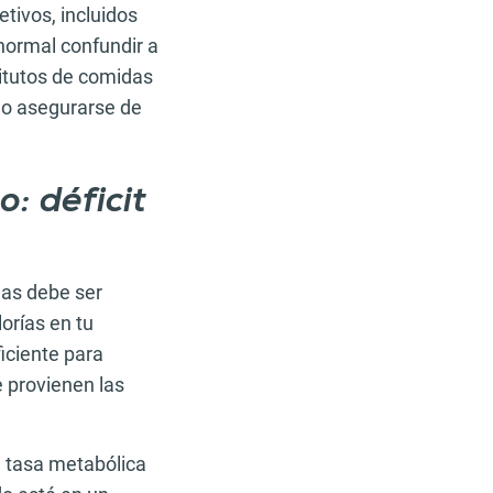
etivos, incluidos
 normal confundir a
titutos de comidas
ómo asegurarse de
: déficit
das debe ser
orías en tu
ficiente para
 provienen las
u tasa metabólica