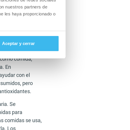
con nuestros partners de
ue les haya proporcionado o
erencia radica en
azar una comida,
Aceptar y cerrar
 para ganar
s como comida,
a. En
ayudar con el
onsumidos, pero
antioxidantes.
ria. Se
midas para
las comidas se usa,
la. Los