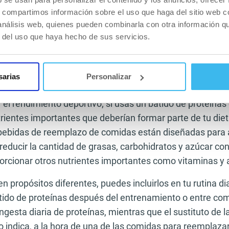
s, compartimos información sobre el uso que haga del sitio web 
s?
 análisis web, quienes pueden combinarla con otra información q
r del uso que haya hecho de sus servicios.
 se confunden entre sí pero, en palabras simples, la dif
ricional.
oteínas NO deben consumirse con la intención de reempl
sarias
Personalizar
es apoyar la ingesta de proteínas en una dieta diseñada
 el rendimiento deportivo; si usas un batido de proteína
rientes importantes que deberían formar parte de tu diet
bebidas de reemplazo de comidas están diseñadas para 
 reducir la cantidad de grasas, carbohidratos y azúcar c
orcionar otros nutrientes importantes como vitaminas y 
propósitos diferentes, puedes incluirlos en tu rutina dia
ido de proteínas después del entrenamiento o entre co
gesta diaria de proteínas, mientras que el sustituto de 
 indica, a la hora de una de las comidas para reemplazar