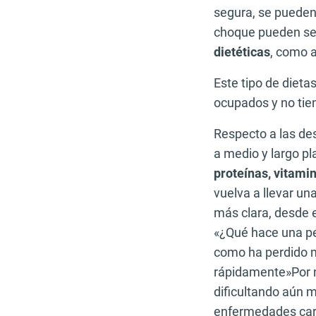
segura, se pueden
choque pueden ser
dietéticas
, como a
Este tipo de dieta
ocupados y no tien
Respecto a las de
a medio y largo p
proteínas, vitami
vuelva a llevar un
más clara, desde el
«¿Qué hace una pe
como ha perdido m
rápidamente»Por n
dificultando aún m
enfermedades card