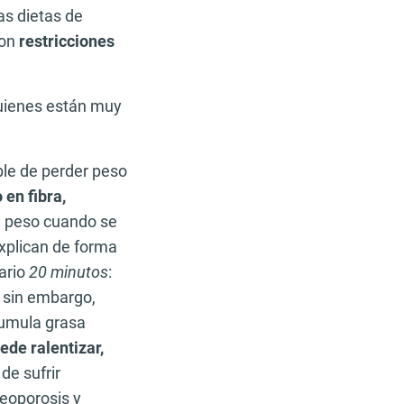
as dietas de
con
restricciones
quienes están muy
le de perder peso
 en fibra,
l peso cuando se
explican de forma
iario
20 minutos
:
 sin embargo,
cumula grasa
de ralentizar,
de sufrir
eoporosis y