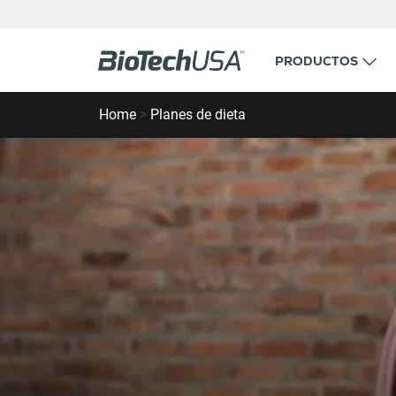
Ir al contenido
PRODUCTOS
Buscar ventana emergente de autocompletar
Home
>
Planes de dieta