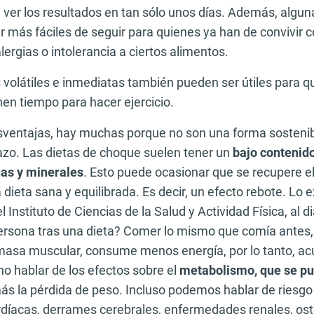
 ver los resultados en tan sólo unos días. Además, algun
 más fáciles de seguir para quienes ya han de convivir 
lergias o intolerancia a ciertos alimentos.
s volátiles e inmediatas también pueden ser útiles para 
en tiempo para hacer ejercicio.
sventajas, hay muchas porque no son una forma sostenib
lazo. Las dietas de choque suelen tener un
bajo contenido
nas y minerales
. Esto puede ocasionar que se recupere e
a dieta sana y equilibrada. Es decir, un efecto rebote. Lo 
 Instituto de Ciencias de la Salud y Actividad Física, al d
rsona tras una dieta? Comer lo mismo que comía antes,
asa muscular, consume menos energía, por lo tanto, a
o hablar de los efectos sobre el
metabolismo, que se pue
ás la pérdida de peso. Incluso podemos hablar de riesgo 
íacas, derrames cerebrales, enfermedades renales, ost