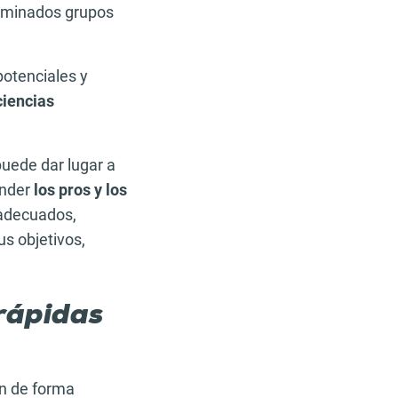
rminados grupos
potenciales y
ciencias
puede dar lugar a
ender
los pros y los
 adecuados,
us objetivos,
 rápidas
en de forma