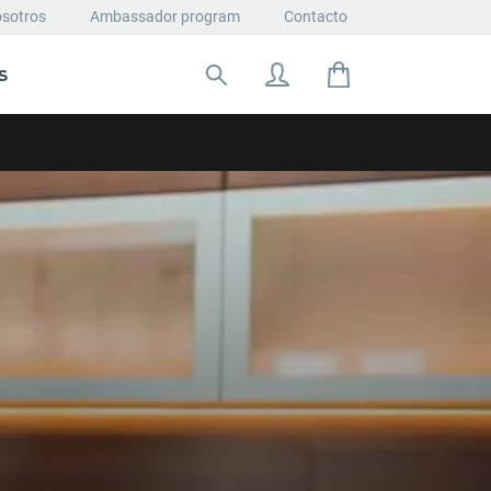
osotros
Ambassador program
Contacto
S
Buscar: