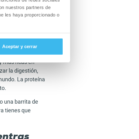
suave que para un
con nuestros partners de
ersonas les va
ue les haya proporcionado o
an una pequeña
l, en general
en resultar más
Aceptar y cerrar
 y más ricas en
ar la digestión,
 mundo. La proteína
to.
o una barrita de
a tienes que
entras