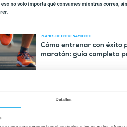
eso no solo importa qué consumes mientras corres, si
rer.
PLANES DE ENTRENAMIENTO
Cómo entrenar con éxito 
 recomendado
maratón: guía completa p
LEER
nviene empezar a correr?
Detalles
o no empieza durante la carrera. Ya cuenta mucho si sale
s
 nivel de energía adecuado.
b se usan para personalizar el contenido y los anuncios, ofrecer