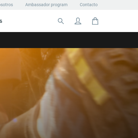
osotros
Ambassador program
Contacto
S
Buscar: