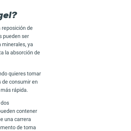
gel?
a reposición de
as pueden ser
 minerales, ya
ta la absorción de
ando quieres tomar
s de consumir en
 más rápida.
 dos
 pueden contener
te una carrera
momento de toma