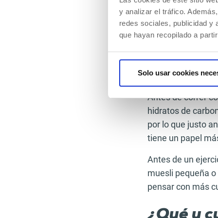
Conviene preparar
y analizar el tráfico. Ademá
entrenamiento más
redes sociales, publicidad y
bien el ejercicio 
que hayan recopilado a parti
fuente de hidratos
conviene dejar ti
Solo usar cookies nece
cómodas tras un 
Antes de correr co
hidratos de carbon
por lo que justo a
tiene un papel má
Antes de un ejerci
muesli pequeña o 
pensar con más c
¿Qué y c