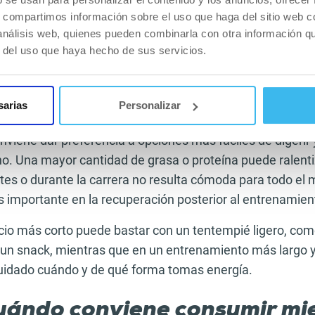
se de forma distinta para una carrera matutina corta y 
s, compartimos información sobre el uso que haga del sitio web 
 largo de fin de semana o una competición. A algunas p
 análisis web, quienes pueden combinarla con otra información q
de baja intensidad en ayunas, mientras que otras necesit
r del uso que haya hecho de sus servicios.
 antes de salir. Si corres después de una comida principa
empo para la digestión: para mucha gente, 2-3 horas pued
sarias
Personalizar
desayuno o un almuerzo abundante.
nviene dar preferencia a opciones más fáciles de digerir
o. Una mayor cantidad de grasa o proteína puede ralentiz
ntes o durante la carrera no resulta cómoda para todo el
s importante en la recuperación posterior al entrenamien
cio más corto puede bastar con un tentempié ligero, com
un snack, mientras que en un entrenamiento más largo y
uidado cuándo y de qué forma tomas energía.
uándo conviene consumir mi