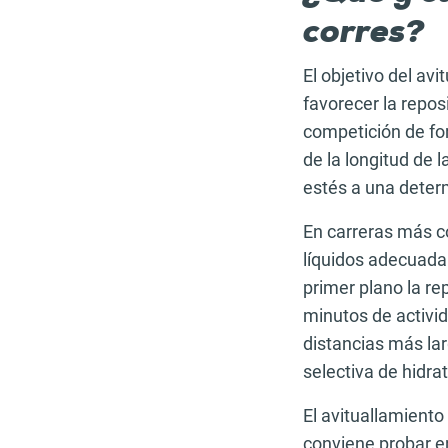
corres?
El objetivo del av
favorecer la repos
competición de f
de la longitud de 
estés a una deter
En carreras más c
líquidos adecuada
primer plano la rep
minutos de activi
distancias más lar
selectiva de hidra
El avituallamiento
conviene probar e