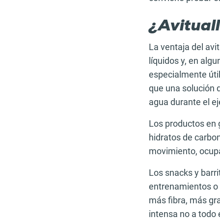
¿Avituall
La ventaja del avi
líquidos y, en alg
especialmente úti
que una solución d
agua durante el ej
Los productos en 
hidratos de carbo
movimiento, ocupa
Los snacks y barri
entrenamientos o 
más fibra, más gra
intensa no a todo