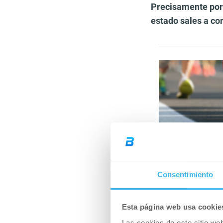
Precisamente por 
estado sales a cor
Artículo
¿Cómo co
Consentimiento
El avituallamient
Esta página web usa cookie
hidratado y con el
Las cookies de este sitio we