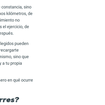
 constancia, sino
nos kilómetros, de
dimiento no
el ejercicio, de
después.
 elegidos pueden
 recargarte
mismo, sino que
y a tu propia
mero en qué ocurre
rres?