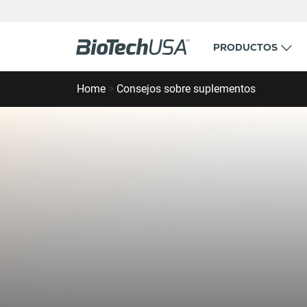
Ir al contenido
PRODUCTOS
Buscar ventana emergente de autocompletar
Home
>
Consejos sobre suplementos