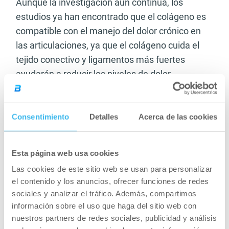
Aunque la investigación aún continúa, los
estudios ya han encontrado que el colágeno es
compatible con el manejo del dolor crónico en
las articulaciones, ya que el colágeno cuida el
tejido conectivo y ligamentos más fuertes
ayudarán a reducir los niveles de dolor.
Intestino
Consentimiento
Detalles
Acerca de las cookies
Al igual que el colágeno ayuda a reparar y cuidar
el tejido muscular, también ayuda a cuidar las
células que revesten el interior de tu intestino.
Esta página web usa cookies
Además, en casos de fugas intestinales
Las cookies de este sitio web se usan para personalizar
(rupturas), aún no se ha demostrado como una
el contenido y los anuncios, ofrecer funciones de redes
sociales y analizar el tráfico. Además, compartimos
alternativa curativa, pero dada la naturaleza y
información sobre el uso que haga del sitio web con
los beneficios del colágeno, se cree que tiene un
nuestros partners de redes sociales, publicidad y análisis
efecto positivo y ayuda a la recuperación del