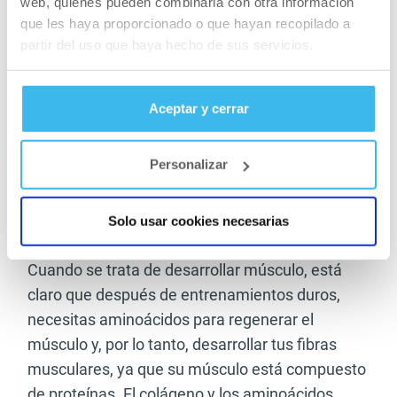
web, quienes pueden combinarla con otra información
tejido.
que les haya proporcionado o que hayan recopilado a
partir del uso que haya hecho de sus servicios.
Músculos
Los péptidos de colágeno se caracterizan por
Aceptar y cerrar
sus altos niveles de
aminoácidos
como la
glicina, hidroxiprolina, prolina y alanina. Los
Personalizar
aminoácidos son los componentes básicos de la
proteína y realizan muchas funciones en el
Solo usar cookies necesarias
cuerpo.
Cuando se trata de desarrollar músculo, está
claro que después de entrenamientos duros,
necesitas aminoácidos para regenerar el
músculo y, por lo tanto, desarrollar tus fibras
musculares, ya que su músculo está compuesto
de proteínas. El colágeno y los aminoácidos